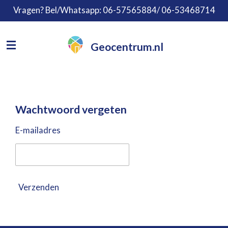
Vragen? Bel/Whatsapp: 06-57565884/ 06-53468714
Ga
direct
naar
Geocentrum.nl
de
hoofdinhoud
Wachtwoord vergeten
E-mailadres
Verzenden