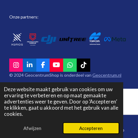
Onze partners:
I
L
F
Y
W
T
n
i
a
o
h
i
© 2024 GeocentrumShop is onderdeel van
Geocentrum.nl
s
n
c
u
a
k
t
k
e
T
t
T
Deze website maakt gebruik van cookies om uw
a
e
b
u
s
o
ervaring te verbeteren en op maat gemaakte
g
d
o
b
A
k
advertenties weer te geven. Door op ‘Accepteren’
r
I
o
e
p
te klikken, gaat u akkoord met het gebruik van alle
a
n
k
p
cookies.
m
Afwijzen
Accepteren
E-mailadres
Telefoonnummer
WhatsApp