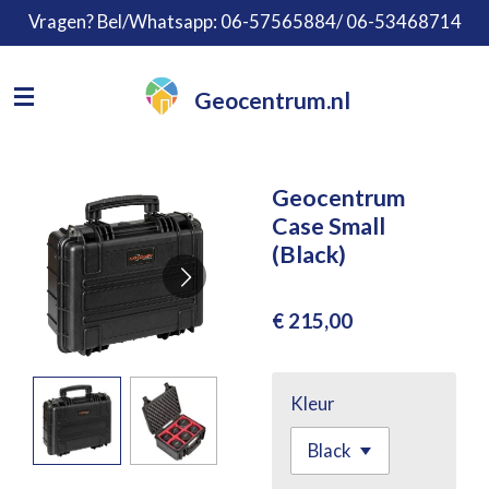
Vragen? Bel/Whatsapp: 06-57565884/ 06-53468714
Ga
direct
naar
Geocentrum.nl
de
hoofdinhoud
Geocentrum
Case Small
(Black)
€ 215,00
Kleur