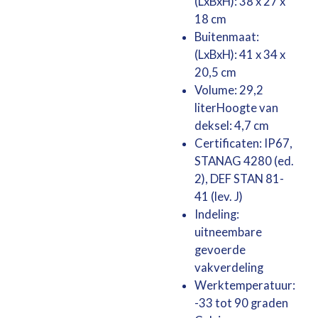
(LxBxH): 38 x 27 x
18 cm
Buitenmaat:
(LxBxH): 41 x 34 x
20,5 cm
Volume: 29,2
literHoogte van
deksel: 4,7 cm
Certificaten: IP67,
STANAG 4280 (ed.
2), DEF STAN 81-
41 (lev. J)
Indeling:
uitneembare
gevoerde
vakverdeling
Werktemperatuur:
-33 tot 90 graden