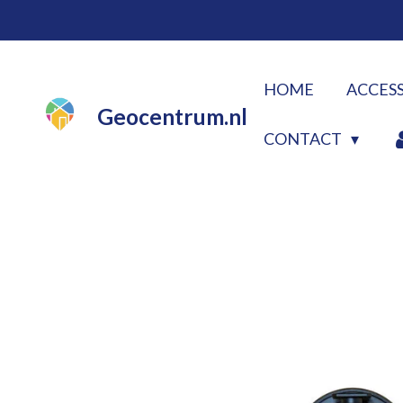
Ga
direct
naar
HOME
ACCES
de
Geocentrum.nl
hoofdinhoud
CONTACT