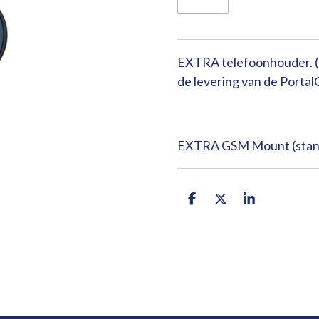
EXTRA telefoonhouder. (B
de levering van de Porta
EXTRA GSM Mount (standa
D
D
S
e
e
h
l
e
a
e
l
r
n
e