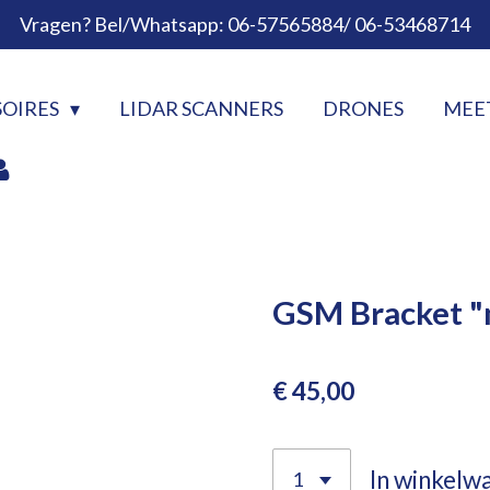
Vragen? Bel/Whatsapp: 06-57565884/ 06-53468714
SOIRES
LIDAR SCANNERS
DRONES
MEE
GSM Bracket 
€ 45,00
In winkelw