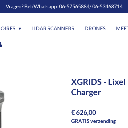
Vragen? Bel/Whatsapp: 06-57565884/ 06-53468714
SOIRES
LIDAR SCANNERS
DRONES
MEE
XGRIDS - Lixel 
Charger
€ 626,00
GRATIS verzending