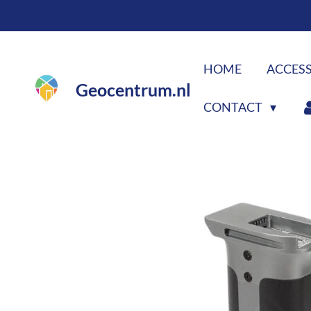
Ga
direct
naar
HOME
ACCES
de
Geocentrum.nl
hoofdinhoud
CONTACT