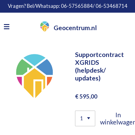
Vragen? Bel/Whatsapp: 06-57565884/ 06-53468714
Ga
direct
naar
Geocentrum.nl
de
hoofdinhoud
Supportcontract
XGRIDS
(helpdesk/
updates)
€ 595,00
In
winkelwage