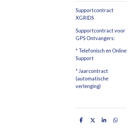
Supportcontract
XGRIDS
Supportcontract voor
GPS Ontvangers:
* Telefonisch en Online
Support
* Jaarcontract
(automatische
verlenging)
D
D
S
D
e
e
h
e
l
e
a
l