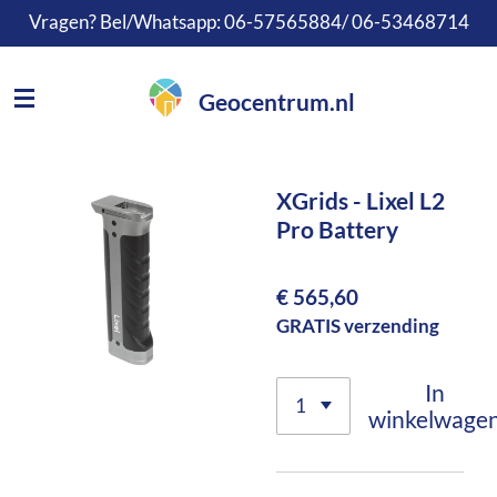
Vragen? Bel/Whatsapp: 06-57565884/ 06-53468714
Ga
direct
naar
Geocentrum.nl
de
hoofdinhoud
XGrids - Lixel L2
Pro Battery
€ 565,60
GRATIS verzending
In
winkelwage