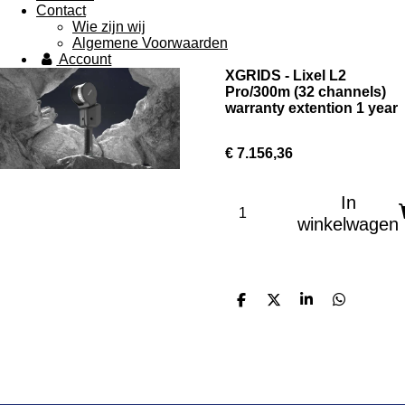
Contact
Wie zijn wij
Algemene Voorwaarden
Account
XGRIDS - Lixel L2
Pro/300m (32 channels)
warranty extention 1 year
€ 7.156,36
In
winkelwagen
D
D
S
D
e
e
h
e
l
e
a
l
e
l
r
e
n
e
n
Onze partners: