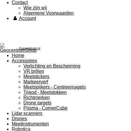
Contact
Wie zijn wij
Algemene Voorwaarden
Account
Geocentrum.nl
Home
Accessoires
Verlichting en Bescherming
VR brillen
Meetstickers
Markeerverf
Meetspijkers - Centreernagels
Tripod - Meetstokken
Richtmerken
Drone targets
Prisma - CornerCube
Lidar scanners
Drones
Meetinstrumenten
Robotica