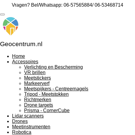
Vragen? Bel/Whatsapp: 06-57565884/ 06-53468714
Ga
direct
naar
de
hoofdinhoud
Geocentrum.nl
Home
Accessoires
Verlichting en Bescherming
VR brillen
Meetstickers
Markeerverf
Meetspijkers - Centreernagels
Tripod - Meetstokken
Richtmerken
Drone targets
Prisma - CornerCube
Lidar scanners
Drones
Meetinstrumenten
Robotica