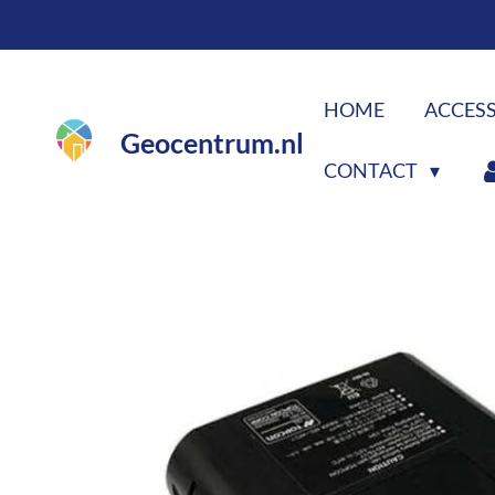
Ga
direct
naar
HOME
ACCES
de
Geocentrum.nl
hoofdinhoud
CONTACT