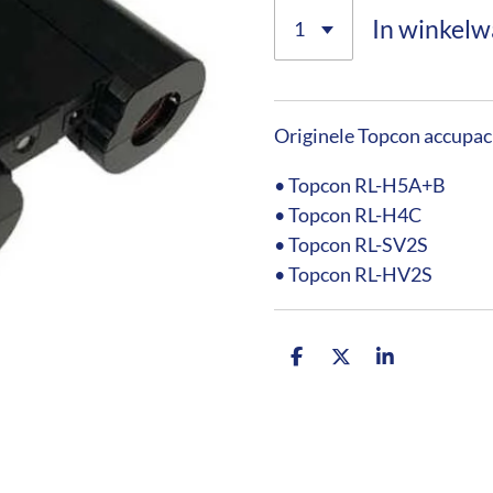
In winkel
Originele Topcon accupac
• Topcon RL-H5A+B
• Topcon RL-H4C
• Topcon RL-SV2S
• Topcon RL-HV2S
D
D
S
e
e
h
l
e
a
e
l
r
n
e