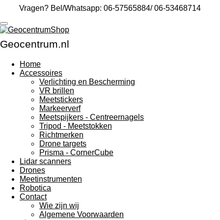
Vragen? Bel/Whatsapp: 06-57565884/ 06-53468714
Ga
direct
naar
de
Geocentrum.nl
hoofdinhoud
Home
Accessoires
Verlichting en Bescherming
VR brillen
Meetstickers
Markeerverf
Meetspijkers - Centreernagels
Tripod - Meetstokken
Richtmerken
Drone targets
Prisma - CornerCube
Lidar scanners
Drones
Meetinstrumenten
Robotica
Contact
Wie zijn wij
Algemene Voorwaarden