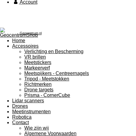
Account
Geocentrum.nl
Home
Accessoires
Verlichting en Bescherming
VR brillen
Meetstickers
Markeerverf
Meetspijkers - Centreernagels
Tripod - Meetstokken
Richtmerken
Drone targets
Prisma - CornerCube
Lidar scanners
Drones
Meetinstrumenten
Robotica
Contact
Wie zijn wij
Algemene Voorwaarden