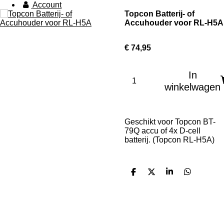
Account
Topcon Batterij- of
Accuhouder voor RL-H5A
€ 74,95
In
winkelwagen
Geschikt voor Topcon BT-
79Q accu of 4x D-cell
batterij. (Topcon RL-H5A)
D
D
S
D
e
e
h
e
l
e
a
l
e
l
r
e
n
e
n
Onze partners: