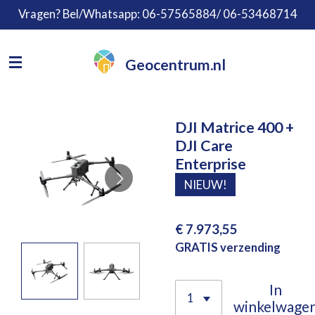
Vragen? Bel/Whatsapp: 06-57565884/ 06-53468714
Ga
direct
naar
Geocentrum.nl
de
hoofdinhoud
DJI Matrice 400 +
DJI Care
Enterprise
NIEUW!
€ 7.973,55
GRATIS verzending
In
winkelwage