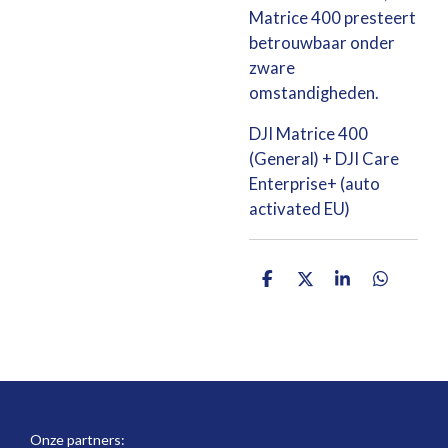
Matrice 400 presteert
betrouwbaar onder
zware
omstandigheden.
DJI Matrice 400
(General) + DJI Care
Enterprise+ (auto
activated EU)
D
D
S
D
e
e
h
e
l
e
a
l
e
l
r
e
n
e
n
Onze partners: