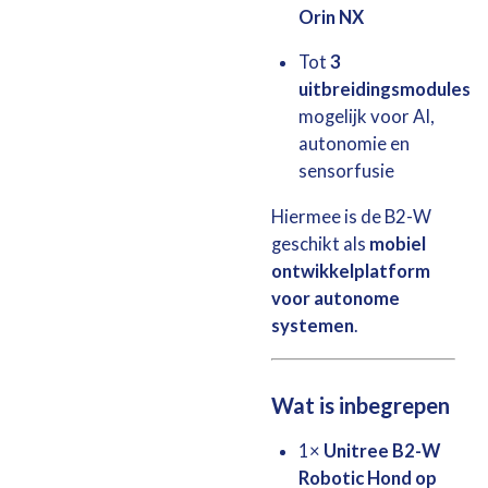
Orin NX
Tot
3
uitbreidingsmodules
mogelijk voor AI,
autonomie en
sensorfusie
Hiermee is de B2-W
geschikt als
mobiel
ontwikkelplatform
voor autonome
systemen
.
Wat is inbegrepen
1×
Unitree B2-W
Robotic Hond op