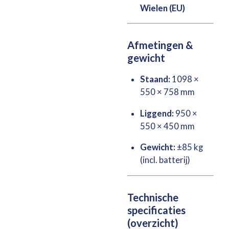
Wielen (EU)
Afmetingen &
gewicht
Staand:
1098 ×
550 × 758 mm
Liggend:
950 ×
550 × 450 mm
Gewicht:
±85 kg
(incl. batterij)
Technische
specificaties
(overzicht)