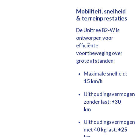
Mobiliteit, snelheid
& terreinprestaties
De Unitree B2-W is
ontworpen voor
efficiënte
voortbeweging over
grote afstanden:
Maximale snelheid:
15 km/h
Uithoudingsvermogen
zonder last:
±30
km
Uithoudingsvermogen
met 40 kg last:
±25