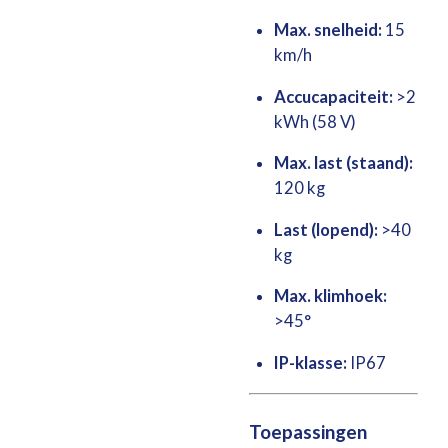
Max. snelheid:
15
km/h
Accucapaciteit:
>2
kWh (58 V)
Max. last (staand):
120 kg
Last (lopend):
>40
kg
Max. klimhoek:
>45°
IP-klasse:
IP67
Toepassingen