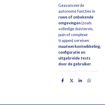
Geavanceerde
autonome functies in
ruwe of onbekende
omgevingen
(zoals
volledige duisternis,
puin of complexe
trappen) vereisen
maatwerkontwikkeling,
configuratie en
uitgebreide tests
door de gebruiker
.
D
D
S
D
e
e
h
e
l
e
a
l
e
l
r
e
n
e
n