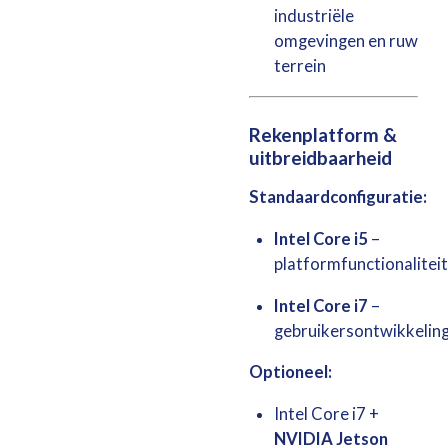
industriële
omgevingen en ruw
terrein
Rekenplatform &
uitbreidbaarheid
Standaardconfiguratie:
Intel Core i5
–
platformfunctionaliteit
Intel Core i7
–
gebruikersontwikkelin
Optioneel:
Intel Core i7 +
NVIDIA Jetson