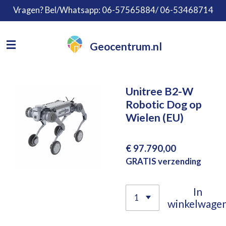
Vragen? Bel/Whatsapp: 06-57565884/ 06-53468714
Ga
direct
naar
Geocentrum.nl
de
hoofdinhoud
Unitree B2-W
Robotic Dog op
Wielen (EU)
€ 97.790,00
GRATIS verzending
In
winkelwage