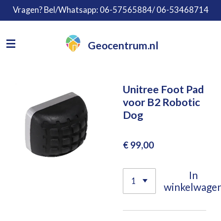
Vragen? Bel/Whatsapp: 06-57565884/ 06-53468714
Ga
direct
naar
Geocentrum.nl
de
hoofdinhoud
Unitree Foot Pad
voor B2 Robotic
Dog
€ 99,00
In
winkelwage