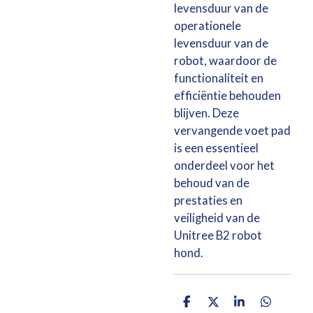
levensduur van de
operationele
levensduur van de
robot, waardoor de
functionaliteit en
efficiëntie behouden
blijven. Deze
vervangende voet pad
is een essentieel
onderdeel voor het
behoud van de
prestaties en
veiligheid van de
Unitree B2 robot
hond.
D
D
S
D