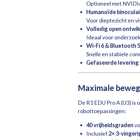
Optioneel met NVIDIA
Humanoïde binoculai
Voor dieptezicht en vi
Volledig open ontwi
Ideaal voor onderzoe
Wi-Fi 6 & Bluetooth 5
Snelle en stabiele con
Gefaseerde levering
Maximale bewegi
De R1 EDU Pro A (U3) is
robottoepassingen:
40 vrijheidsgraden
vo
Inclusief
2× 3-vinger