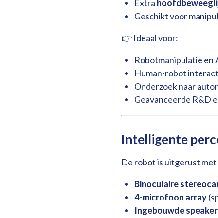
Extra
hoofdbeweeglij
Geschikt voor manipul
👉 Ideaal voor:
Robotmanipulatie en A
Human-robot interact
Onderzoek naar auto
Geavanceerde R&D en
Intelligente perc
De robot is uitgerust met
Binoculaire stereoc
4-microfoon array
(s
Ingebouwde speaker