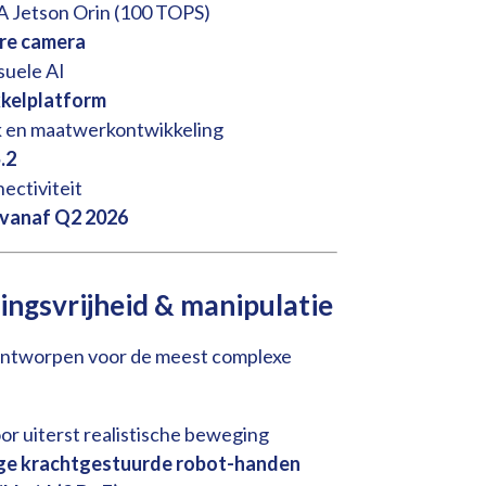
 Jetson Orin (100 TOPS)
re camera
suele AI
kkelplatform
k en maatwerkontwikkeling
.2
nectiviteit
 vanaf Q2 2026
ngsvrijheid & manipulatie
 ontworpen voor de meest complexe
or uiterst realistische beweging
ige krachtgestuurde robot-handen