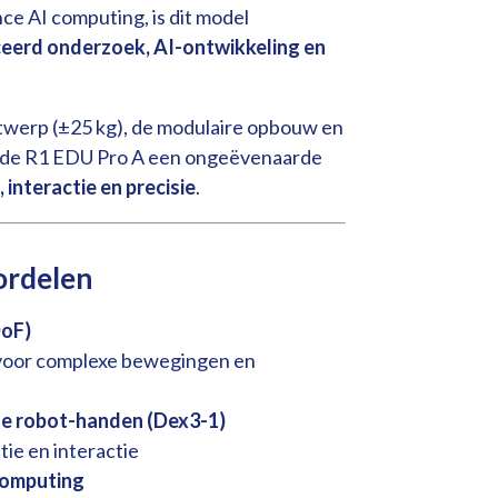
ce AI computing, is dit model
eerd onderzoek, AI-ontwikkeling en
ntwerp (±25 kg), de modulaire opbouw en
t de R1 EDU Pro A een ongeëvenaarde
, interactie en precisie
.
ordelen
DoF)
t voor complexe bewegingen en
ge robot-handen (Dex3-1)
tie en interactie
computing