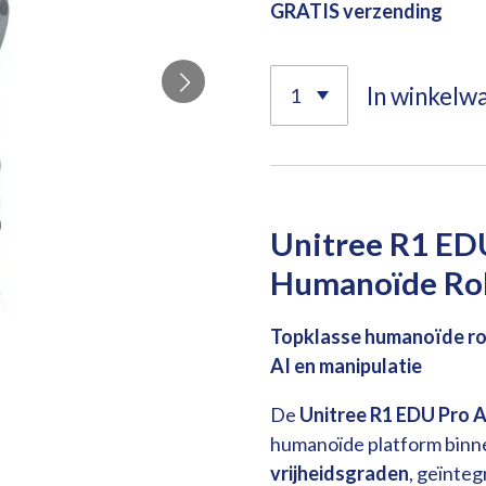
GRATIS verzending
In winkelw
Unitree R1 ED
Humanoïde Rob
Topklasse humanoïde ro
AI en manipulatie
De
Unitree R1 EDU Pro A
humanoïde platform binne
vrijheidsgraden
, geïnte