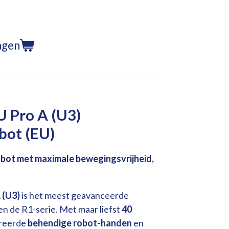
agen
U Pro A (U3)
ot (EU)
bot met maximale bewegingsvrijheid,
 (U3)
is het meest geavanceerde
n de R1-serie. Met maar liefst
40
greerde
behendige robot-handen
en