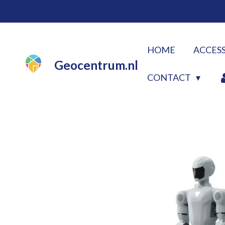
Ga
direct
naar
HOME
ACCES
de
Geocentrum.nl
hoofdinhoud
CONTACT