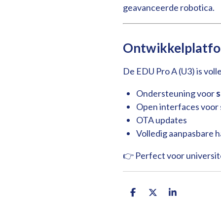
geavanceerde robotica.
Ontwikkelplatfo
De EDU Pro A (U3) is volled
Ondersteuning voor
s
Open interfaces voor
OTA updates
Volledig aanpasbare 
👉 Perfect voor universit
D
D
S
e
e
h
l
e
a