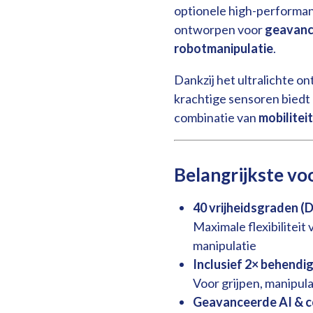
optionele high-performan
ontworpen voor
geavanc
robotmanipulatie
.
Dankzij het ultralichte o
krachtige sensoren bied
combinatie van
mobiliteit
Belangrijkste vo
40 vrijheidsgraden (
Maximale flexibilitei
manipulatie
Inclusief 2× behendi
Voor grijpen, manipula
Geavanceerde AI & 