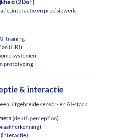
kheid (2 DoF)
atie, interactie en precisiewerk
I-training
ion (HRI)
nome systemen
 prototyping
eptie & interactie
 een uitgebreide sensor- en AI-stack:
amera
(depth perception)
praakherkenning)
(interactie)