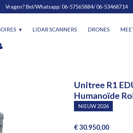
Vragen? Bel/Whatsapp: 06-57565884/ 06-53468714
SOIRES
LIDAR SCANNERS
DRONES
MEE
Unitree R1 ED
Humanoïde Rob
NIEUW 2026
€ 30.950,00