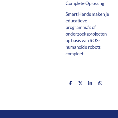
Complete Oplossing
Smart Hands maken je
educatieve
programma's of
onderzoeksprojecten
op basis van ROS-
humanoïde robots
compleet.
D
D
S
D
e
e
h
e
l
e
a
l
e
l
r
e
n
e
n