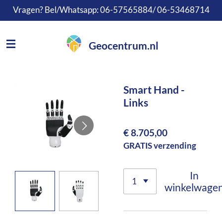
Vragen? Bel/Whatsapp: 06-57565884/ 06-53468714
Ga
direct
naar
Geocentrum.nl
de
hoofdinhoud
Smart Hand -
Links
€ 8.705,00
GRATIS verzending
In
winkelwage