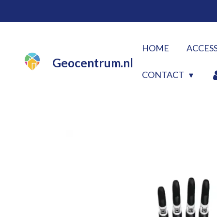
Ga
direct
naar
HOME
ACCES
de
Geocentrum.nl
hoofdinhoud
CONTACT