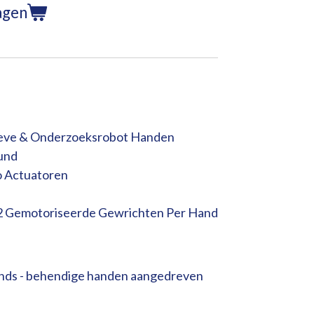
agen
eve & Onderzoeksrobot Handen
und
o Actuatoren
12 Gemotoriseerde Gewrichten Per Hand
ands - behendige handen aangedreven