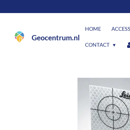
Ga
direct
naar
HOME
ACCES
de
Geocentrum.nl
hoofdinhoud
CONTACT