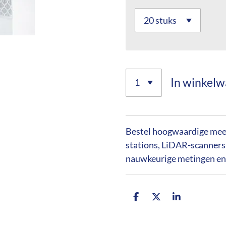
In winkel
Bestel hoogwaardige meets
stations, LiDAR-scanners
nauwkeurige metingen en
D
D
S
e
e
h
l
e
a