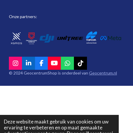
Onze partners:
I
L
F
Y
W
T
n
i
a
o
h
i
© 2024 GeocentrumShop is onderdeel van
Geocentrum.nl
s
n
c
u
a
k
t
k
e
T
t
T
a
e
b
u
s
o
g
d
o
b
A
k
r
I
o
e
p
a
n
k
p
m
Deze website maakt gebruik van cookies om uw
ervaring te verbeteren en op maat gemaakte