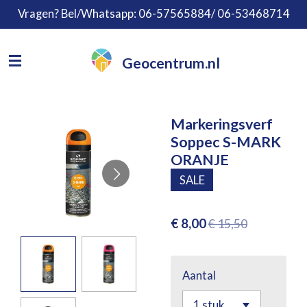
Vragen? Bel/Whatsapp: 06-57565884/ 06-53468714
Ga
direct
naar
Geocentrum.nl
de
hoofdinhoud
Markeringsverf
Soppec S-MARK
ORANJE
SALE
€ 8,00
€ 15,50
Aantal