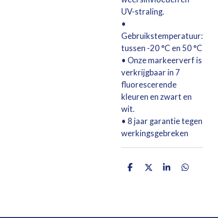
UV-straling.
•
Gebruikstemperatuur:
tussen -20 °C en 50 °C
• Onze markeerverf is
verkrijgbaar in 7
fluorescerende
kleuren en zwart en
wit.
• 8 jaar garantie tegen
werkingsgebreken
D
D
S
D
e
e
h
e
l
e
a
l
e
l
r
e
n
e
n