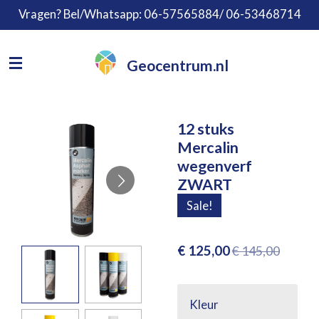
Vragen? Bel/Whatsapp: 06-57565884/ 06-53468714
Ga
direct
naar
Geocentrum.nl
de
hoofdinhoud
12 stuks
Mercalin
wegenverf
ZWART
Sale!
€ 125,00
€ 145,00
Kleur