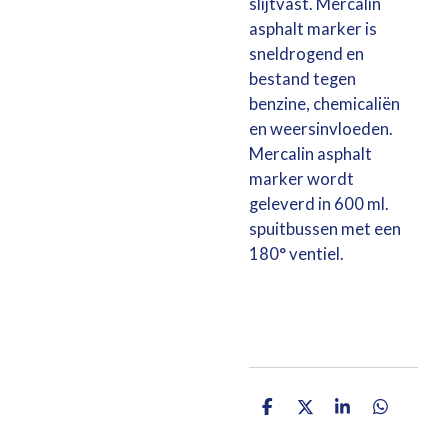
slijtvast. Mercalin
asphalt marker is
sneldrogend en
bestand tegen
benzine, chemicaliën
en weersinvloeden.
Mercalin asphalt
marker wordt
geleverd in 600 ml.
spuitbussen met een
180° ventiel.
D
D
S
D
e
e
h
e