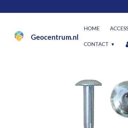
Ga
direct
naar
HOME
ACCES
de
Geocentrum.nl
hoofdinhoud
CONTACT