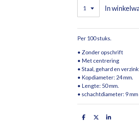
In winkelw
Per 100 stuks.
• Zonder opschrift
• Met centrering
• Staal, gehard en verzink
• Kopdiameter: 24 mm.
• Lengte: 50 mm.
• schachtdiameter: 9 mm
D
D
S
e
e
h
l
e
a
e
l
r