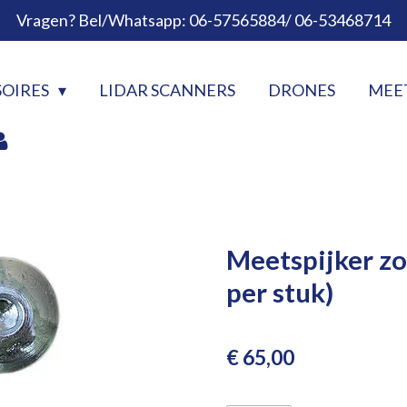
Vragen? Bel/Whatsapp: 06-57565884/ 06-53468714
SOIRES
LIDAR SCANNERS
DRONES
MEE
Meetspijker zo
per stuk)
€ 65,00