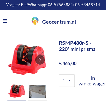
Vragen? Bel/Whatsapp: 06-57565884/ 06-53468714
Ga
direct
naar
Geocentrum.nl
de
hoofdinhoud
RSMP480r-S -
220° mini prisma
€ 465,00
In
winkelwage