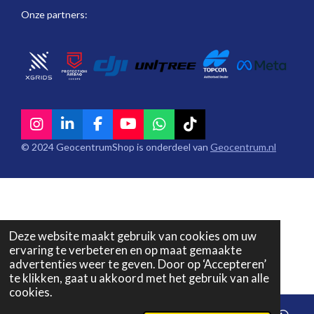
Onze partners:
I
L
F
Y
W
T
n
i
a
o
h
i
© 2024 GeocentrumShop is onderdeel van
Geocentrum.nl
s
n
c
u
a
k
t
k
e
T
t
T
a
e
b
u
s
o
g
d
o
b
A
k
r
I
o
e
p
a
n
k
p
Deze website maakt gebruik van cookies om uw
m
ervaring te verbeteren en op maat gemaakte
advertenties weer te geven. Door op ‘Accepteren’
te klikken, gaat u akkoord met het gebruik van alle
cookies.