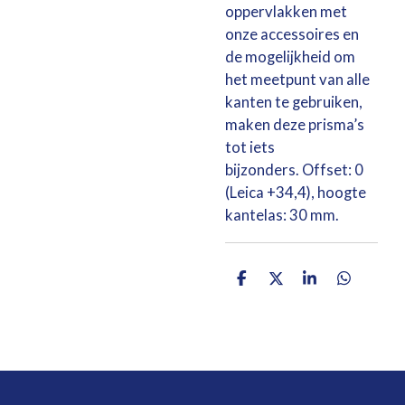
oppervlakken met
onze accessoires en
de mogelijkheid om
het meetpunt van alle
kanten te gebruiken,
maken deze prisma’s
tot iets
bijzonders. Offset: 0
(Leica +34,4), hoogte
kantelas: 30 mm.
D
D
S
D
e
e
h
e
l
e
a
l
e
l
r
e
n
e
n