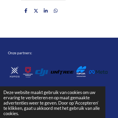
D
D
S
D
e
e
h
e
l
e
a
l
e
l
r
e
n
e
n
Onze partners:
Deze website maakt gebruik van cookies om uw
I
L
F
Y
W
T
ervaring te verbeteren en op maat gemaakte
n
i
a
o
h
i
advertenties weer te geven. Door op ‘Accepteren’
© 2024 GeocentrumShop is onderdeel van
Geocentrum.nl
s
n
c
u
a
k
te klikken, gaat u akkoord met het gebruik van alle
t
k
e
T
t
T
cookies.
a
e
b
u
s
o