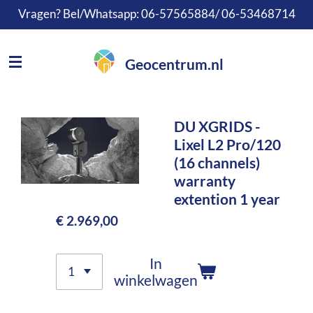
Vragen? Bel/Whatsapp: 06-57565884/ 06-53468714
Ga
direct
naar
Geocentrum.nl
de
hoofdinhoud
DU XGRIDS -
Lixel L2 Pro/120
(16 channels)
warranty
extention 1 year
€ 2.969,00
In
winkelwagen